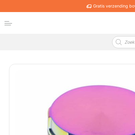
Ga
Gratis verzending bo
naar
inhoud
Producten
zoeken