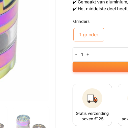
✔️ Gemaakt van aluminium,
✔️ Het middelste deel heeft
Grinders
1 grinder
Rainbow Window Grinder aant
Gratis verzending
boven €125
adv