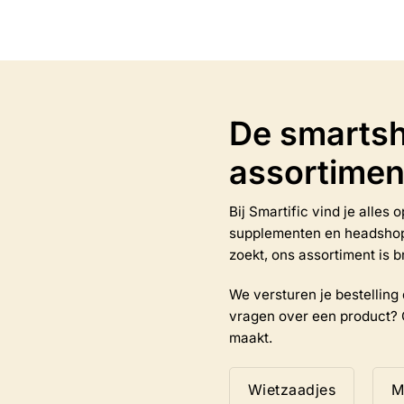
meerdere
variaties.
Deze
optie
kan
gekozen
worden
De smartsh
op
de
assortimen
na
productpagina
Bij Smartific vind je alles
supplementen en headshop-a
zoekt, ons assortiment is b
We versturen je bestelling d
vragen over een product? 
maakt.
Wietzaadjes
M