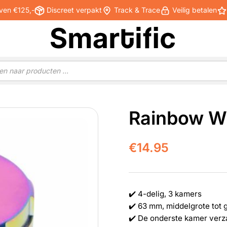
ven €125,-
Discreet verpakt
Track & Trace
Veilig betalen
Rainbow W
€
14.95
✔️ 4-delig, 3 kamers
✔️ 63 mm, middelgrote tot 
✔️ De onderste kamer verz