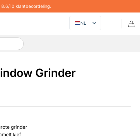
8.6/10 klantbeoordeling.
NL
indow Grinder
grote grinder
amelt kief