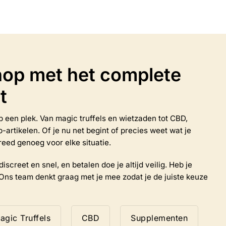
meerdere
variaties.
Deze
optie
kan
gekozen
op met het complete
worden
op
de
t
productpagina
 op een plek. Van magic truffels en wietzaden tot CBD,
rtikelen. Of je nu net begint of precies weet wat je
reed genoeg voor elke situatie.
iscreet en snel, en betalen doe je altijd veilig. Heb je
Ons team denkt graag met je mee zodat je de juiste keuze
agic Truffels
CBD
Supplementen