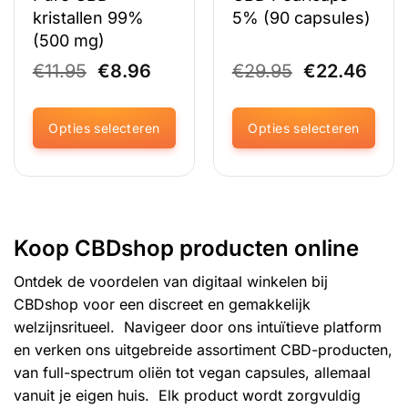
kristallen 99%
5% (90 capsules)
(500 mg)
Oorspronkelijke
Huidige
Oorspronkel
Huid
€
11.95
€
8.96
€
29.95
€
22.46
prijs
prijs
prijs
prijs
was:
is:
was:
is:
€11.95.
€8.96.
€29.95.
€22.
Opties selecteren
Opties selecteren
Dit
Dit
product
product
heeft
heeft
meerdere
meerdere
variaties.
variaties.
Koop CBDshop producten online
Deze
Deze
optie
optie
Ontdek de voordelen van digitaal winkelen bij
kan
kan
CBDshop voor een discreet en gemakkelijk
gekozen
gekozen
welzijnsritueel. Navigeer door ons intuïtieve platform
worden
worden
en verken ons uitgebreide assortiment CBD-producten,
op
op
de
de
van full-spectrum oliën tot vegan capsules, allemaal
productpagina
productpagina
vanuit je eigen huis. Elk product wordt zorgvuldig