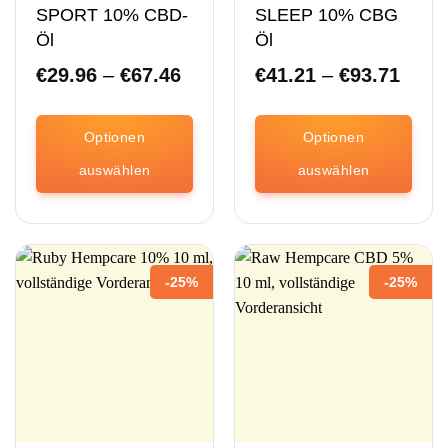
SPORT 10% CBD-
SLEEP 10% CBG
Öl
Öl
Preisspanne:
Preis
€
29.96
–
€
67.46
€
41.21
–
€
93.71
€29.96
€41.
bis
bis
€67.46
€93.
Optionen
Optionen
auswählen
auswählen
Dieses
Dieses
Produkt
Produkt
ist
ist
in
in
-25%
-25%
verschiedenen
verschiedenen
Varianten
Varianten
erhältlich.
erhältlich.
Die
Die
Optionen
Optionen
können
können
auf
auf
der
der