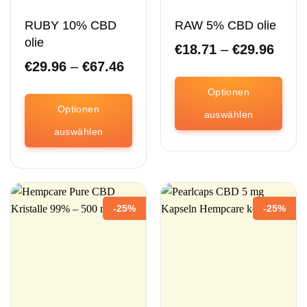
Produktseite
Produktseite
ausgewählt
ausgewählt
RUBY 10% CBD
RAW 5% CBD olie
werden.
werden.
olie
Preis
€
18.71
–
€
29.96
€18.
Preisspanne:
€
29.96
–
€
67.46
bis
€29.96
€29.
bis
Optionen
€67.46
Optionen
auswählen
auswählen
Dieses
Produkt
Dieses
ist
Produkt
in
ist
verschiedenen
in
-25%
-25%
Varianten
verschiedenen
erhältlich.
Varianten
Die
erhältlich.
Optionen
Die
können
Optionen
auf
können
der
auf