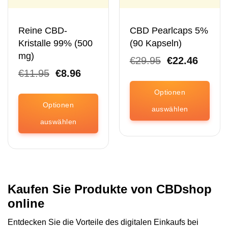
Produktseite
der
ausgewählt
Produktseite
werden.
ausgewählt
Reine CBD-
CBD Pearlcaps 5%
werden.
Kristalle 99% (500
(90 Kapseln)
mg)
Der
Der
€
29.95
€
22.46
ursprüngliche
aktuell
Der
Der
€
11.95
€
8.96
Preis
Preis
ursprüngliche
aktuelle
betrug:
beträg
Preis
Preis
Optionen
€29.95.
€22.46
betrug:
beträgt:
Optionen
auswählen
€11.95.
€8.96.
auswählen
Dieses
Produkt
Dieses
ist
Produkt
in
ist
verschiedenen
in
Varianten
verschiedenen
Kaufen Sie Produkte von CBDshop
erhältlich.
Varianten
online
Die
erhältlich.
Optionen
Die
Entdecken Sie die Vorteile des digitalen Einkaufs bei
können
Optionen