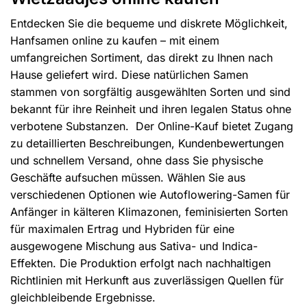
Optionen
Optionen
Entdecken Sie die bequeme und diskrete Möglichkeit,
können
können
Hanfsamen online zu kaufen – mit einem
auf
auf
umfangreichen Sortiment, das direkt zu Ihnen nach
der
der
Produktseite
Produktseite
Hause geliefert wird. Diese natürlichen Samen
ausgewählt
ausgewählt
stammen von sorgfältig ausgewählten Sorten und sind
werden.
werden.
bekannt für ihre Reinheit und ihren legalen Status ohne
verbotene Substanzen. Der Online-Kauf bietet Zugang
zu detaillierten Beschreibungen, Kundenbewertungen
und schnellem Versand, ohne dass Sie physische
Geschäfte aufsuchen müssen. Wählen Sie aus
verschiedenen Optionen wie Autoflowering-Samen für
Anfänger in kälteren Klimazonen, feminisierten Sorten
für maximalen Ertrag und Hybriden für eine
ausgewogene Mischung aus Sativa- und Indica-
Effekten. Die Produktion erfolgt nach nachhaltigen
Richtlinien mit Herkunft aus zuverlässigen Quellen für
gleichbleibende Ergebnisse.