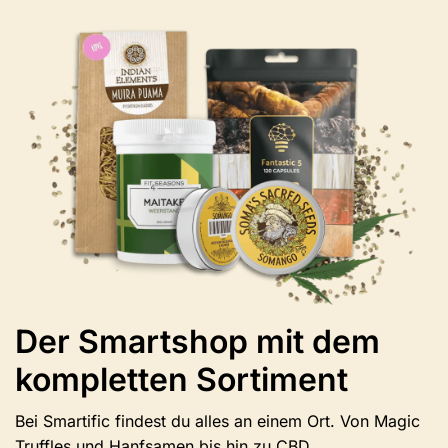
Varianten
erhältlich.
Die
Optionen
können
auf
der
Produktseite
ausgewählt
werden.
Der Smartshop mit dem
kompletten Sortiment
Bei Smartific findest du alles an einem Ort. Von Magic
Truffles und Hanfsamen bis hin zu CBD,