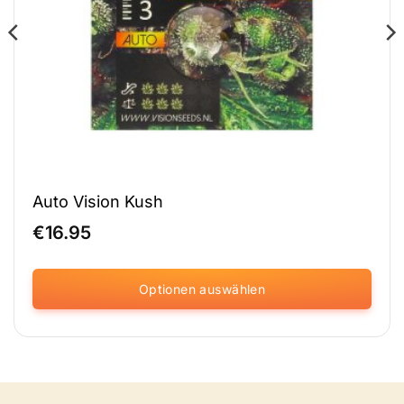
Auto Vision Kush
€
16.95
Optionen auswählen
Dieses
Produkt
ist
in
verschiedenen