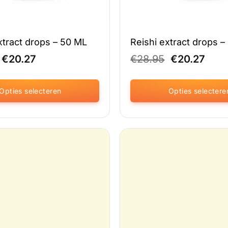
tract drops – 50 ML
Reishi extract drops 
Oorspronkelijke
Huidige
Oorspronkel
Huid
€
20.27
€
28.95
€
20.27
prijs
prijs
prijs
prijs
was:
is:
was:
is:
€28.95.
€20.27.
€28.95.
€20.
Opties selecteren
Opties selectere
Dit
product
heeft
meerdere
variaties.
Deze
optie
kan
gekozen
worden
op
de