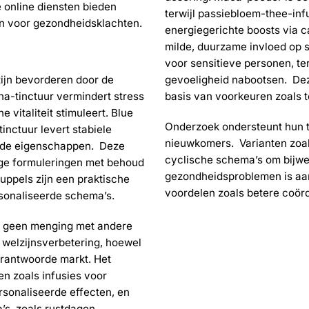
 online diensten bieden
terwijl passiebloem-thee-inf
en voor gezondheidsklachten.
energiegerichte boosts via c
milde, duurzame invloed op s
voor sensitieve personen, te
zijn bevorderen door de
gevoeligheid nabootsen. Deze
a-tinctuur vermindert stress
basis van voorkeuren zoals t
 vitaliteit stimuleert. Blue
Onderzoek ondersteunt hun to
tinctuur levert stabiele
nieuwkomers. Varianten zoa
ende eigenschappen. Deze
cyclische schema’s om bijwer
ige formuleringen met behoud
gezondheidsproblemen is aan
uppels zijn een praktische
voordelen zoals betere coörd
sonaliseerde schema’s.
en geen menging met andere
 welzijnsverbetering, hoewel
verantwoorde markt. Het
en zoals infusies voor
sonaliseerde effecten, en
’s, zoals rustdagen,