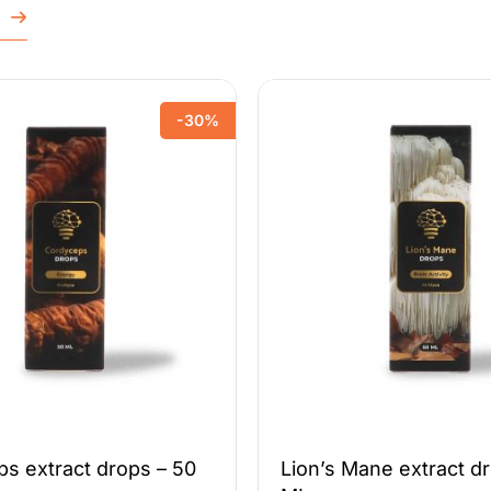
r
-30%
s extract drops – 50
Lion’s Mane extract d