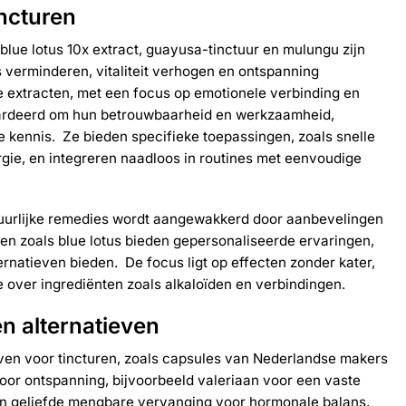
ncturen
lue lotus 10x extract, guayusa-tinctuur en mulungu zijn
s verminderen, vitaliteit verhogen en ontspanning
e extracten, met een focus op emotionele verbinding en
ardeerd om hun betrouwbaarheid en werkzaamheid,
le kennis. Ze bieden specifieke toepassingen, zoals snelle
gie, en integreren naadloos in routines met eenvoudige
atuurlijke remedies wordt aangewakkerd door aanbevelingen
ten zoals blue lotus bieden gepersonaliseerde ervaringen,
ernatieven bieden. De focus ligt op effecten zonder kater,
e over ingrediënten zoals alkaloïden en verbindingen.
en alternatieven
even voor tincturen, zoals capsules van Nederlandse makers
oor ontspanning, bijvoorbeeld valeriaan voor een vaste
n geliefde mengbare vervanging voor hormonale balans,