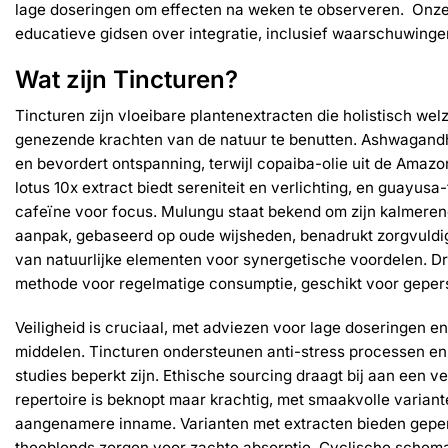
lage doseringen om effecten na weken te observeren. Onze
educatieve gidsen over integratie, inclusief waarschuwing
Wat zijn Tincturen?
Tincturen zijn vloeibare plantenextracten die holistisch wel
genezende krachten van de natuur te benutten. Ashwagandh
en bevordert ontspanning, terwijl copaiba-olie uit de Amazone
lotus 10x extract biedt sereniteit en verlichting, en guayusa-
cafeïne voor focus. Mulungu staat bekend om zijn kalmer
aanpak, gebaseerd op oude wijsheden, benadrukt zorgvuld
van natuurlijke elementen voor synergetische voordelen. Dr
methode voor regelmatige consumptie, geschikt voor geper
Veiligheid is cruciaal, met adviezen voor lage doseringen 
middelen. Tincturen ondersteunen anti-stress processen en
studies beperkt zijn. Ethische sourcing draagt bij aan een 
repertoire is beknopt maar krachtig, met smaakvolle variant
aangenamere inname. Varianten met extracten bieden geper
theeblends zorgen voor zachte absorptie. Cyclische schema