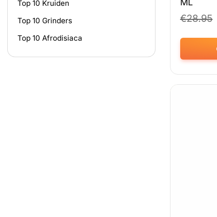
ML
Top 10 Kruiden
€
28.95
Top 10 Grinders
Top 10 Afrodisiaca
Dit
product
heeft
meerdere
variaties.
Deze
optie
kan
gekozen
worden
op
de
productpag