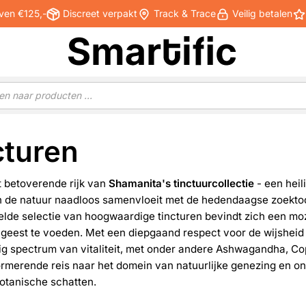
ven €125,-
Discreet verpakt
Track & Trace
Veilig betalen
cturen
t betoverende rijk van
Shamanita's tinctuurcollectie
- een heil
n de natuur naadloos samenvloeit met de hedendaagse zoektoch
lde selectie van hoogwaardige tincturen bevindt zich een mo
 geest te voeden. Met een diepgaand respect voor de wijsheid
ig spectrum van vitaliteit, met onder andere Ashwagandha, Co
rmerende reis naar het domein van natuurlijke genezing en on
otanische schatten.