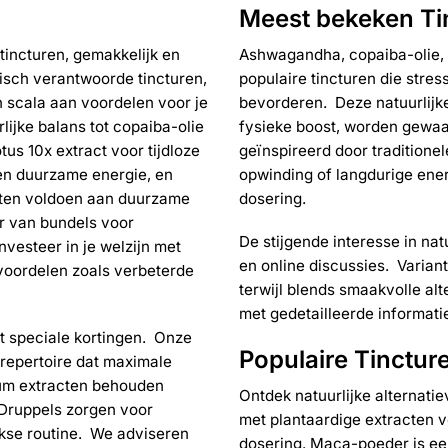
Meest bekeken Ti
tincturen, gemakkelijk en
Ashwagandha, copaiba-olie, b
hisch verantwoorde tincturen,
populaire tincturen die stres
 scala aan voordelen voor je
bevorderen. Deze natuurlijk
ijke balans tot copaiba-olie
fysieke boost, worden gewa
us 10x extract voor tijdloze
geïnspireerd door traditione
ina
 en duurzame energie, en
opwinding of langdurige ener
cten voldoen aan duurzame
dosering.
r van bundels voor
De stijgende interesse in n
vesteer in je welzijn met
en online discussies. Varian
 voordelen zoals verbeterde
terwijl blends smaakvolle alt
met gedetailleerde informati
ot speciale kortingen. Onze
Populaire Tinctur
t repertoire dat maximale
rum extracten behouden
Ontdek natuurlijke alternati
 Druppels zorgen voor
met plantaardige extracten v
jkse routine. We adviseren
dosering. Maca-poeder is ee