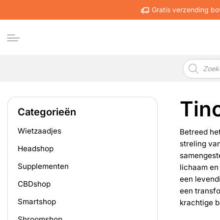
Ga
Gratis verzending bo
naar
inhoud
Producten
zoeken
Tin
Categorieën
Wietzaadjes
Betreed he
streling va
Headshop
samengeste
Supplementen
lichaam en
een levend
CBDshop
een transfo
Smartshop
krachtige b
Shroomshop