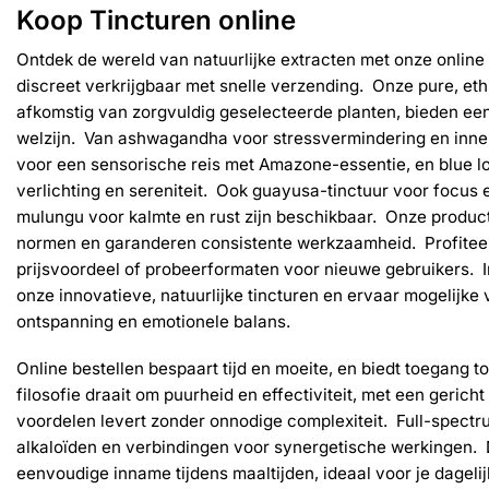
variaties.
Koop Tincturen online
Deze
optie
Ontdek de wereld van natuurlijke extracten met onze online 
kan
discreet verkrijgbaar met snelle verzending. Onze pure, et
gekozen
afkomstig van zorgvuldig geselecteerde planten, bieden een
worden
welzijn. Van ashwagandha voor stressvermindering en innerl
op
voor een sensorische reis met Amazone-essentie, en blue lot
de
productpag
verlichting en sereniteit. Ook guayusa-tinctuur voor focus
mulungu voor kalmte en rust zijn beschikbaar. Onze produ
normen en garanderen consistente werkzaamheid. Profitee
prijsvoordeel of probeerformaten voor nieuwe gebruikers. In
onze innovatieve, natuurlijke tincturen en ervaar mogelijke
ontspanning en emotionele balans.
Online bestellen bespaart tijd en moeite, en biedt toegang t
filosofie draait om puurheid en effectiviteit, met een gerich
voordelen levert zonder onnodige complexiteit. Full-spect
alkaloïden en verbindingen voor synergetische werkingen.
eenvoudige inname tijdens maaltijden, ideaal voor je dageli