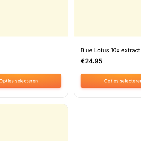
ina
productpagina
Blue Lotus 10x extract
€
24.95
Opties selecteren
Opties selectere
Dit
product
heeft
meerdere
variaties.
Deze
optie
kan