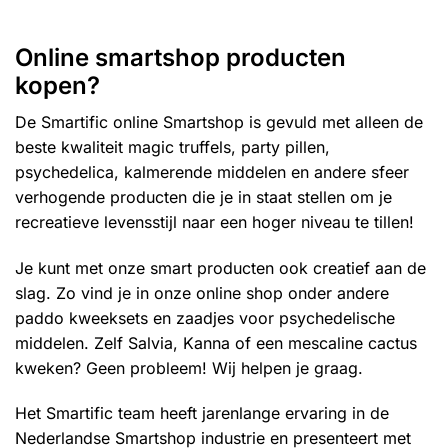
meerdere
meerdere
variaties.
variaties.
Online smartshop producten
Deze
Deze
kopen?
optie
optie
kan
kan
De Smartific online Smartshop is gevuld met alleen de
gekozen
gekozen
beste kwaliteit
magic truffels
, party pillen,
worden
worden
op
op
psychedelica, kalmerende middelen en andere sfeer
de
de
verhogende producten die je in staat stellen om je
productpagina
productpagina
recreatieve levensstijl naar een hoger niveau te tillen!
Je kunt met onze smart producten ook creatief aan de
slag. Zo vind je in onze online shop onder andere
paddo kweeksets
en zaadjes voor psychedelische
middelen. Zelf
Salvia
,
Kanna
of een mescaline cactus
kweken? Geen probleem! Wij helpen je graag.
Het Smartific team heeft jarenlange ervaring in de
Nederlandse Smartshop industrie en presenteert met