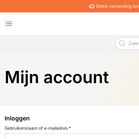
Ga
Gratis verzending bo
naar
inhoud
Producten
zoeken
Mijn account
Inloggen
Vereist
Gebruikersnaam of e-mailadres
*