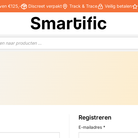
ven €125,-
Discreet verpakt
Track & Trace
Veilig betalen
Registreren
Vereist
E-mailadres
*