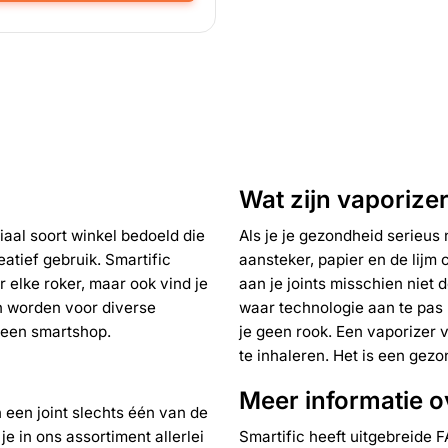
Wat zijn vaporize
aal soort winkel bedoeld die
Als je je gezondheid serieus 
eatief gebruik. Smartific
aansteker, papier en de lijm 
ina
 elke roker, maar ook vind je
aan je joints misschien niet 
n worden voor diverse
waar technologie aan te pas 
t een
smartshop
.
je geen rook. Een vaporizer v
te inhaleren. Het is een gez
Meer informatie o
 een joint slechts één van de
e in ons assortiment allerlei
Smartific heeft uitgebreide F