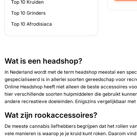
Top 10 Kruiden
Dit
product
Top 10 Grinders
heeft
meerdere
Top 10 Afrodisiaca
variaties.
Deze
optie
kan
gekozen
Wat is een headshop?
worden
op
In Nederland wordt met de term headshop meestal een speci
de
gespecialiseerd is in allerlei soorten gereedschap voor recr
productpag
Online Headshop heeft niet alleen de beste accessoires voor
hier verschillende soorten hulpmiddelen die gebruikt kunne
andere recreatieve doeleinden. Enigszins vergelijkbaar me
Wat zijn rookaccessoires?
De meeste cannabis liefhebbers begrijpen dat het rollen van
vele manieren is waarop je je kruid kunt roken. Daarom vind j