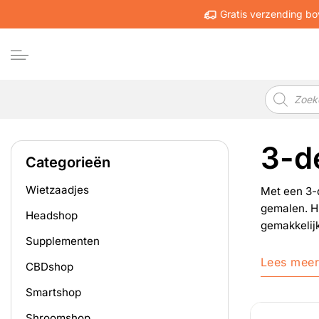
Ga
Gratis verzending bo
naar
inhoud
Producten
zoeken
3-d
Categorieën
Wietzaadjes
Met een 3-d
gemalen. Hi
Headshop
gemakkelijk
Supplementen
Lees mee
CBDshop
Smartshop
Shroomshop