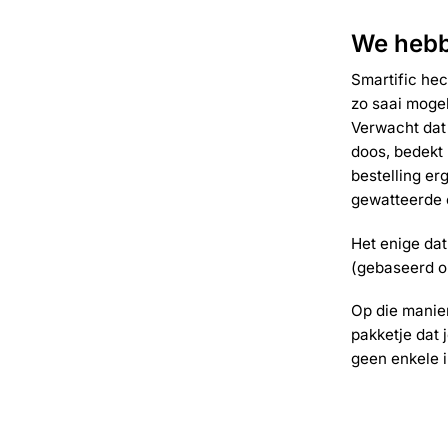
We hebb
Smartific he
zo saai mogel
Verwacht dat
doos, bedekt 
bestelling erg
gewatteerde 
Het enige dat
(gebaseerd op
Op die manier 
pakketje
dat 
geen enkele 