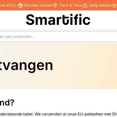
ven €125,-
Discreet verpakt
Track & Trace
Veilig betalen
tvangen
and?
nderstaande tabel. We verzenden al onze EU-pakketten met DH