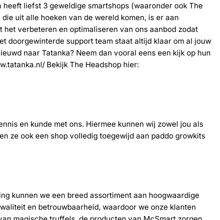
a heeft liefst 3 geweldige smartshops (waaronder ook The
die uit alle hoeken van de wereld komen, is er aan
met het verbeteren en optimaliseren van ons aanbod zodat
t doorgewinterde support team staat altijd klaar om al jouw
nieuwd naar Tatanka? Neem dan vooral eens een kijk op hun
w.tatanka.nl/
Bekijk The Headshop hier:
ennis en kunde met ons. Hiermee kunnen wij zowel jou als
en ze ook een shop volledig toegewijd aan paddo growkits
king kunnen we een breed assortiment aan hoogwaardige
waliteit en betrouwbaarheid, waardoor we onze klanten
 van magische truffels, de producten van McSmart zorgen