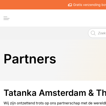
Ga
Gratis verzending bo
naar
inhoud
Producten
zoeken
Partners
Tatanka Amsterdam & T
Wij zijn ontzettend trots op ons partnerschap met de were