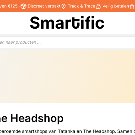
ven €125,-
Discreet verpakt
Track & Trace
Veilig betalen
he Headshop
ldberoemde smartshops van Tatanka en The Headshop. Samen del