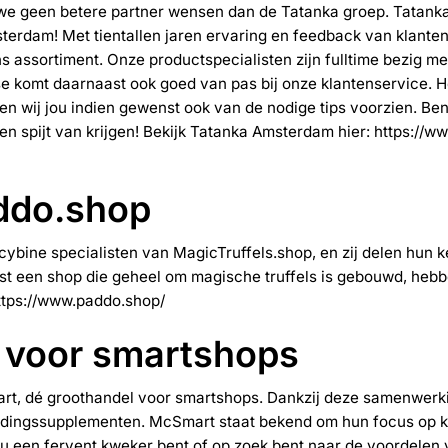
n we geen betere partner wensen dan de Tatanka groep. Tatank
erdam! Met tientallen jaren ervaring en feedback van klanten 
ons assortiment. Onze productspecialisten zijn fulltime bezig 
e komt daarnaast ook goed van pas bij onze klantenservice. He
n wij jou indien gewenst ook van de nodige tips voorzien. Be
een spijt van krijgen! Bekijk Tatanka Amsterdam hier:
https://ww
addo.shop
ybine specialisten van MagicTruffels.shop, en zij delen hun k
st een shop die geheel om magische truffels is gebouwd, hebb
ttps://www.paddo.shop/
 voor smartshops
rt
, dé groothandel voor smartshops. Dankzij deze samenwer
oedingssupplementen. McSmart staat bekend om hun focus op k
u een fervent kweker bent of op zoek bent naar de voordelen