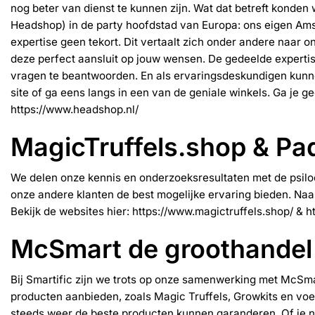
nog beter van dienst te kunnen zijn. Wat dat betreft konde
Headshop) in de party hoofdstad van Europa: ons eigen Amst
expertise geen tekort. Dit vertaalt zich onder andere naar 
deze perfect aansluit op jouw wensen. De gedeelde expertis
vragen te beantwoorden. En als ervaringsdeskundigen kunne
site of ga eens langs in een van de geniale winkels. Ga je g
https://www.headshop.nl/
MagicTruffels.shop & P
We delen onze kennis en onderzoeksresultaten met de psiloc
onze andere klanten de best mogelijke ervaring bieden. Naa
Bekijk de websites hier:
https://www.magictruffels.shop/
&
h
McSmart de groothandel
Bij Smartific zijn we trots op onze samenwerking met
McSma
producten aanbieden, zoals Magic Truffels, Growkits en v
steeds weer de beste producten kunnen garanderen. Of je n