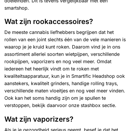
doeleinden. Dit is tevens vergelijkbaar met een
smartshop
.
Wat zijn rookaccessoires?
De meeste cannabis liefhebbers begrijpen dat het
rollen van een joint slechts één van de vele manieren is
waarop je je kruid kunt roken. Daarom vind je in ons
assortiment allerlei soorten
wietpijpen
, verschillende
rookpijpen, vaporizers en nog veel meer. Omdat
iedereen het heerlijk vindt om te roken met
kwaliteitsapparatuur, kun je in Smartific Headshop ook
aanstekers, kwaliteit
grinders
, handige
rolling trays
,
verschillende maten
vloeitjes
en nog veel meer vinden.
Ook kan het soms handig zijn om je spullen te
verstoppen, bekijk daarvoor onze
stashbox
sectie.
Wat zijn vaporizers?
Als je je gezondheid serieus neemt, besef je dat het