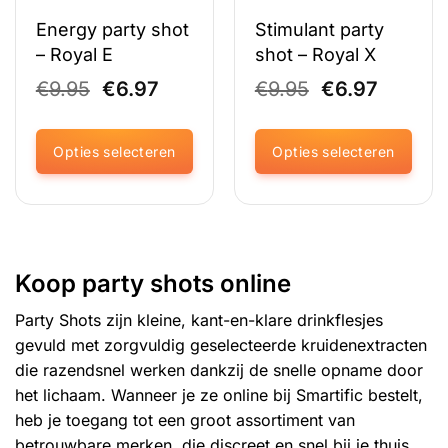
Energy party shot
Stimulant party
– Royal E
shot – Royal X
Oorspronkelijke
Huidige
Oorspronkeli
Huidig
€
9.95
€
6.97
€
9.95
€
6.97
prijs
prijs
prijs
prijs
was:
is:
was:
is:
€9.95.
€6.97.
€9.95.
€6.97.
Opties selecteren
Opties selecteren
Dit
Dit
product
product
heeft
heeft
meerdere
meerdere
variaties.
variaties.
Koop party shots online
Deze
Deze
optie
optie
Party Shots zijn kleine, kant-en-klare drinkflesjes
kan
kan
gevuld met zorgvuldig geselecteerde kruidenextracten
gekozen
gekozen
die razendsnel werken dankzij de snelle opname door
worden
worden
het lichaam. Wanneer je ze online bij Smartific bestelt,
op
op
de
de
heb je toegang tot een groot assortiment van
productpagina
productpagina
betrouwbare merken, die discreet en snel bij je thuis