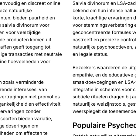
optie
envoudig en discreet online
Salvia divinorum en LSA-zad
kan
eze natuurlijke
bekend om hun intense halluc
gekozen
anten, bieden puurheid en
korte, krachtige ervaringen di
worden
s salvia divinorum voor
voor stemmingsverbetering e
op
en voor veelzijdige
geconcentreerde formules voo
de
ina
productpagina
 de producten komen uit
nastreeft en precieze contro
affen geeft toegang tot
natuurlijke psychoactieven, 
lige transacties met neutrale
en legale status.
leine hoeveelheden voor
Bezoekers waarderen de uitge
empathie, en de educatieve 
en zoals verminderde
smaaktoevoegingen en LSA-va
rende interesses, van
integratie in schema’s voor 
 vertragingen met promoties
subtiele rituelen dragen bij 
ankelijkheid en effectiviteit,
natuurlijke welzijnstools, 
 ervaringen zonder
weerspiegelt de toenemende 
soorten bieden variatie,
Populaire Psyched
age doseringen om
elheden om effecten te