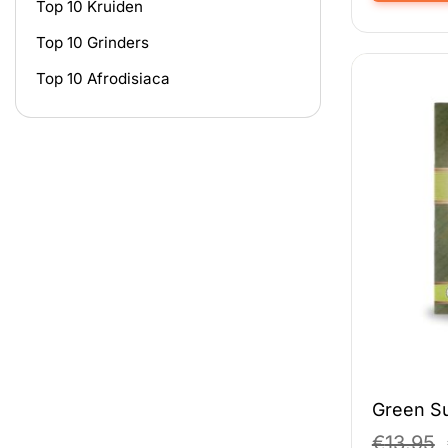
Top 10 Kruiden
Dit
product
Top 10 Grinders
heeft
meerdere
Top 10 Afrodisiaca
variaties.
Deze
optie
kan
gekozen
worden
op
de
productpag
Green S
€
13.95