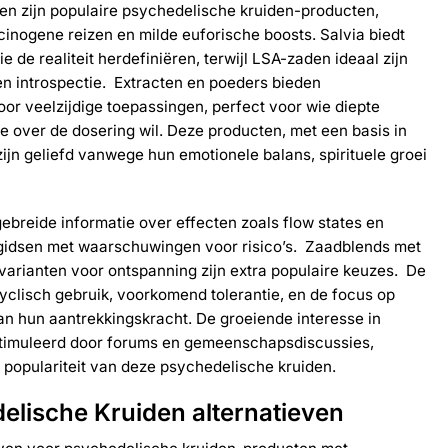
optie
en zijn populaire psychedelische kruiden-producten,
kan
inogene reizen en milde euforische boosts. Salvia biedt
gekozen
e de realiteit herdefiniëren, terwijl LSA-zaden ideaal zijn
worden
n introspectie. Extracten en poeders bieden
op
r veelzijdige toepassingen, perfect voor wie diepte
de
productpagina
le over de dosering wil. Deze producten, met een basis in
zijn geliefd vanwege hun emotionele balans, spirituele groei
breide informatie over effecten zoals flow states en
gidsen met waarschuwingen voor risico’s. Zaadblends met
rianten voor ontspanning zijn extra populaire keuzes. De
cyclisch gebruik, voorkomend tolerantie, en de focus op
aan hun aantrekkingskracht. De groeiende interesse in
gestimuleerd door forums en gemeenschapsdiscussies,
populariteit van deze psychedelische kruiden.
elische Kruiden alternatieven