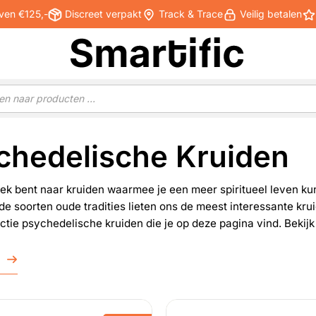
ven €125,-
Discreet verpakt
Track & Trace
Veilig betalen
chedelische Kruiden
oek bent naar kruiden waarmee je een meer spiritueel leven kun
de soorten oude tradities lieten ons de meest interessante kru
ctie psychedelische kruiden die je op deze pagina vind. Bekij
r