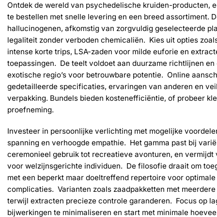
optie
Ontdek de wereld van psychedelische kruiden-producten, e
kan
te bestellen met snelle levering en een breed assortiment. D
gekozen
hallucinogenen, afkomstig van zorgvuldig geselecteerde pl
worden
legaliteit zonder verboden chemicaliën. Kies uit opties zoal
op
intense korte trips, LSA-zaden voor milde euforie en extract
de
productpag
toepassingen. De teelt voldoet aan duurzame richtlijnen en
exotische regio’s voor betrouwbare potentie. Online aansch
gedetailleerde specificaties, ervaringen van anderen en vei
verpakking. Bundels bieden kostenefficiëntie, of probeer k
proefneming.
Investeer in persoonlijke verlichting met mogelijke voordel
spanning en verhoogde empathie. Het gamma past bij varië
ceremonieel gebruik tot recreatieve avonturen, en vermijdt
voor welzijnsgerichte individuen. De filosofie draait om toeg
met een beperkt maar doeltreffend repertoire voor optimale
complicaties. Varianten zoals zaadpakketten met meerdere 
terwijl extracten precieze controle garanderen. Focus op l
bijwerkingen te minimaliseren en start met minimale hoeve