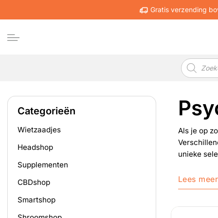
Ga
Gratis verzending bo
naar
inhoud
Producten
zoeken
Psy
Categorieën
Wietzaadjes
Als je op z
Verschillen
Headshop
unieke sele
Supplementen
Lees mee
CBDshop
Smartshop
Shroomshop