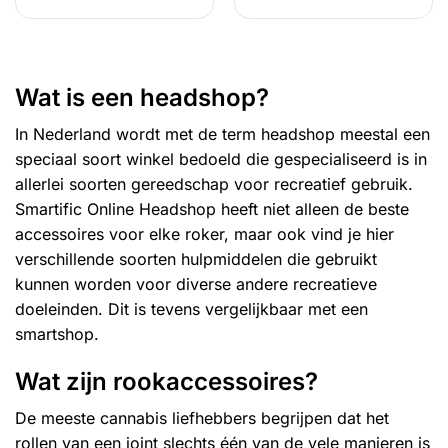
product
product
heeft
heeft
meerdere
meerdere
variaties.
variaties.
Wat is een headshop?
Deze
Deze
optie
optie
In Nederland wordt met de term
headshop
meestal een
kan
kan
speciaal soort winkel bedoeld die gespecialiseerd is in
gekozen
gekozen
allerlei soorten gereedschap voor recreatief gebruik.
worden
worden
Smartific Online Headshop heeft niet alleen de beste
op
op
de
de
accessoires voor elke roker, maar ook vind je hier
productpagina
productpagina
verschillende soorten hulpmiddelen die gebruikt
kunnen worden voor diverse andere recreatieve
doeleinden. Dit is tevens vergelijkbaar met een
smartshop
.
Wat zijn rookaccessoires?
De meeste cannabis liefhebbers begrijpen dat het
rollen van een joint slechts één van de vele manieren is