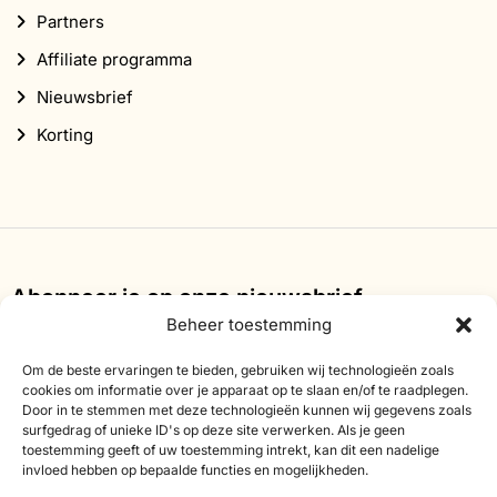
Partners
Affiliate programma
Nieuwsbrief
Korting
Abonneer je op onze nieuwsbrief
Beheer toestemming
Schrijf je in voor onze nieuwsbrief en ontvang 10%
korting op je eerste bestelling.
Om de beste ervaringen te bieden, gebruiken wij technologieën zoals
cookies om informatie over je apparaat op te slaan en/of te raadplegen.
E-
Door in te stemmen met deze technologieën kunnen wij gegevens zoals
surfgedrag of unieke ID's op deze site verwerken. Als je geen
mailadres
toestemming geeft of uw toestemming intrekt, kan dit een nadelige
invloed hebben op bepaalde functies en mogelijkheden.