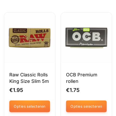
Raw Classic Rolls
OCB Premium
King Size Slim 5m
rollen
€
1.95
€
1.75
Opties selecteren
Opties selecteren
Dit
Dit