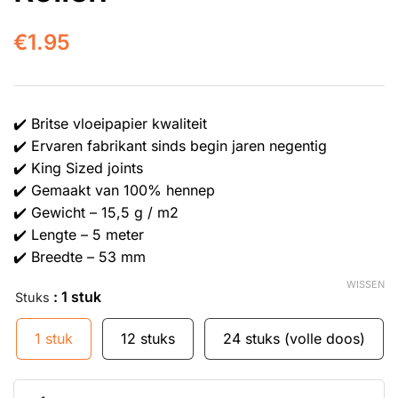
€
1.95
✔️ Britse vloeipapier kwaliteit
✔️ Ervaren fabrikant sinds begin jaren negentig
✔️ King Sized joints
✔️ Gemaakt van 100% hennep
✔️ Gewicht – 15,5 g / m2
✔️ Lengte – 5 meter
✔️ Breedte – 53 mm
WISSEN
: 1 stuk
Stuks
1 stuk
12 stuks
24 stuks (volle doos)
Rips King Size Hennep Rollen aantal