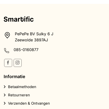
meerdere
meerdere
variaties.
variaties.
Deze
Deze
optie
optie
kan
kan
gekozen
gekozen
worden
worden
PePePe BV Sulky 6 J
op
op
Zeewolde 3897AJ
de
de
productpagina
productpagina
085-0160877
Informatie
Betaalmethoden
Retourneren
Verzenden & Ontvangen