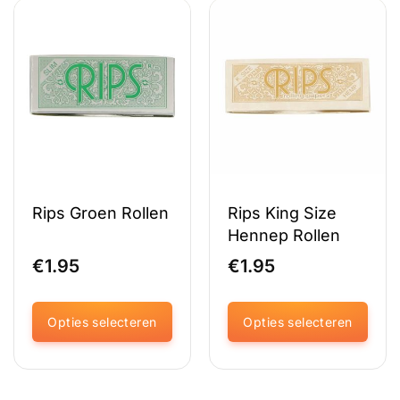
Rips Groen Rollen
Rips King Size
Hennep Rollen
€
1.95
€
1.95
Opties selecteren
Opties selecteren
Dit
Dit
product
product
heeft
heeft