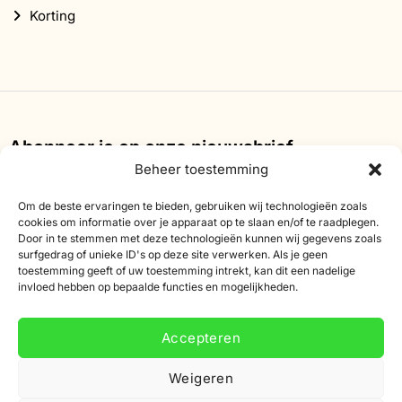
Korting
Abonneer je op onze nieuwsbrief
Beheer toestemming
Schrijf je in voor onze nieuwsbrief en ontvang 10%
korting op je eerste bestelling.
Om de beste ervaringen te bieden, gebruiken wij technologieën zoals
cookies om informatie over je apparaat op te slaan en/of te raadplegen.
Door in te stemmen met deze technologieën kunnen wij gegevens zoals
E-
surfgedrag of unieke ID's op deze site verwerken. Als je geen
mailadres
toestemming geeft of uw toestemming intrekt, kan dit een nadelige
invloed hebben op bepaalde functies en mogelijkheden.
Accepteren
Weigeren