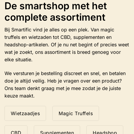
De smartshop met het
kan
gekozen
complete assortiment
worden
op
de
Bij Smartific vind je alles op een plek. Van magic
productpagina
truffels en wietzaden tot CBD, supplementen en
headshop-artikelen. Of je nu net begint of precies weet
wat je zoekt, ons assortiment is breed genoeg voor
elke situatie.
We versturen je bestelling discreet en snel, en betalen
doe je altijd veilig. Heb je vragen over een product?
Ons team denkt graag met je mee zodat je de juiste
keuze maakt.
Wietzaadjes
Magic Truffels
CBD
Supplementen
Headshop