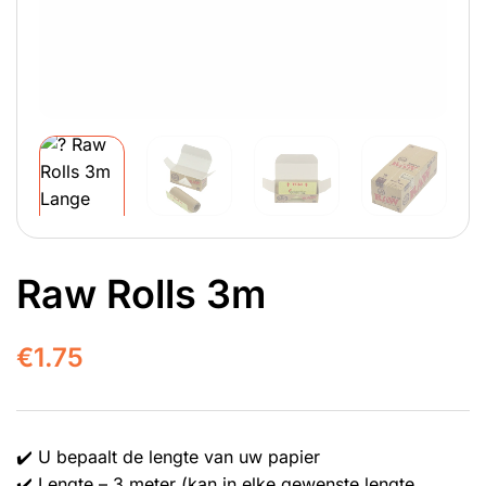
Raw Rolls 3m
€
1.75
✔️ U bepaalt de lengte van uw papier
✔️ Lengte – 3 meter (kan in elke gewenste lengte