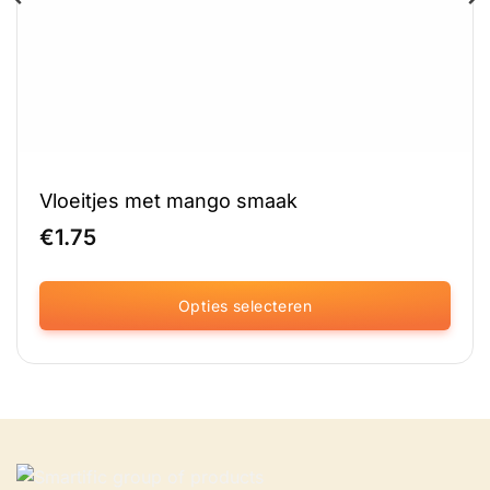
Vloeitjes met mango smaak
€
1.75
Opties selecteren
Dit
product
heeft
meerdere
variaties.
Deze
optie