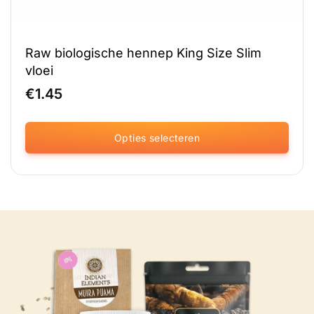
Raw biologische hennep King Size Slim
vloei
€
1.45
Opties selecteren
Dit
product
heeft
meerdere
variaties.
Deze
optie
kan
gekozen
worden
op