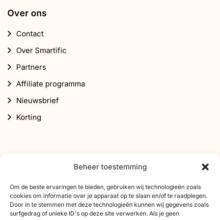
Over ons
Contact
Over Smartific
Partners
Affiliate programma
Nieuwsbrief
Korting
Beheer toestemming
Abonneer je op onze nieuwsbrief
Om de beste ervaringen te bieden, gebruiken wij technologieën zoals
cookies om informatie over je apparaat op te slaan en/of te raadplegen.
Schrijf je in voor onze nieuwsbrief en ontvang 10%
Door in te stemmen met deze technologieën kunnen wij gegevens zoals
surfgedrag of unieke ID's op deze site verwerken. Als je geen
korting op je eerste bestelling.