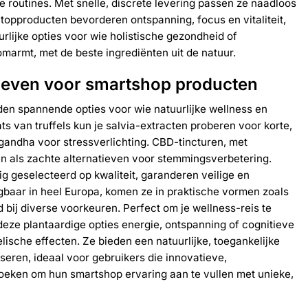
e routines. Met snelle, discrete levering passen ze naadloos
 topproducten bevorderen ontspanning, focus en vitaliteit,
rlijke opties voor wie holistische gezondheid of
armt, met de beste ingrediënten uit de natuur.
tieven voor smartshop producten
den spannende opties voor wie natuurlijke wellness en
ts van truffels kun je salvia-extracten proberen voor korte,
gandha voor stressverlichting. CBD-tincturen, met
n als zachte alternatieven voor stemmingsverbetering.
ig geselecteerd op kwaliteit, garanderen veilige en
ijgbaar in heel Europa, komen ze in praktische vormen zoals
 bij diverse voorkeuren. Perfect om je wellness-reis te
deze plantaardige opties energie, ontspanning of cognitieve
sche effecten. Ze bieden een natuurlijke, toegankelijke
seren, ideaal voor gebruikers die innovatieve,
eken om hun smartshop ervaring aan te vullen met unieke,