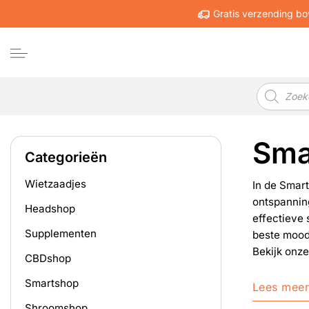
Ga
Gratis verzending bo
naar
inhoud
Producten
zoeken
Sma
Categorieën
Wietzaadjes
In de Smart
ontspanning
Headshop
effectieve 
Supplementen
beste mood 
Bekijk onz
CBDshop
Smartshop
Lees mee
Shroomshop