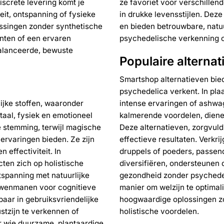
iscrete levering komt je
ze favoriet voor verschillend
teit, ontspanning of fysieke
in drukke levensstijlen. Deze
lossingen zonder synthetische
en bieden betrouwbare, natuu
enten of een ervaren
psychedelische verkenning om
alanceerde, bewuste
Populaire alterna
Smartshop alternatieven bie
psychedelica verkent. In plaa
jke stoffen, waaronder
intense ervaringen of ashwa
aal, fysiek en emotioneel
kalmerende voordelen, diene
e stemming, terwijl magische
Deze alternatieven, zorgvuld
ervaringen bieden. Ze zijn
effectieve resultaten. Verkr
 effectiviteit. In
druppels of poeders, passend
cten zich op holistische
diversifiëren, ondersteunen 
tspanning met natuurlijke
gezondheid zonder psychedeli
euwenmanen voor cognitieve
manier om welzijn te optimali
baar in gebruiksvriendelijke
hoogwaardige oplossingen zo
stzijn te verkennen of
holistische voordelen.
or wie duurzame, plantaardige