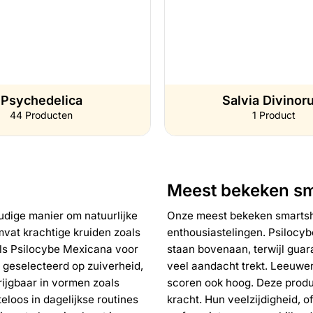
Psychedelica
Salvia Divinor
44 Producten
1 Product
Meest bekeken s
dige manier om natuurlijke
Onze meest bekeken smartsho
vat krachtige kruiden zoals
enthousiastelingen. Psilocybe
als Psilocybe Mexicana voor
staan bovenaan, terwijl gua
 geselecteerd op zuiverheid,
veel aandacht trekt. Leeuwe
rijgbaar in vormen zoals
scoren ook hoog. Deze produc
eloos in dagelijkse routines
kracht. Hun veelzijdigheid, o