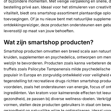
of bijzondere momenten. Met veilige verpakking en snelle, d
bestelling privé aan. Ideaal voor het stimuleren van creativi
vitaliteit, biedt ons smartshop assortiment plantaardige op
toevoegingen. Of je nu nieuw bent met natuurlijke supplem
ontdekkingsreiziger, deze producten ondersteunen een geb
levensstijl op maat van jouw behoeften.
Wat zijn smartshop producten?
Smartshop producten omvatten een breed scala aan natuurli
kruiden, supplementen en psychedelica, ontworpen om ment
welzijn te bevorderen. Producten zoals kanna verbeteren d
truffels zoals Psilocybe Tampanensis milde psychedelische 
populair in Europa en zorgvuldig ontwikkeld voor veiligheid en
tegenstelling tot recreatieve drugs richten smartshop produ
voordelen, zoals het ondersteunen van energie, focus of on
ingrediënten. Van kratom voor kalmerende effecten tot le
gezondheid, ze passen bij diverse wellness-doelen. Verkrijg
vormen, stellen deze producten gebruikers in staat om bewu
gezondheid op natuurlijke wijze te optimaliseren, ideaal vo