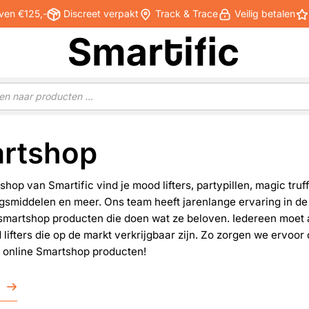
ven €125,-
Discreet verpakt
Track & Trace
Veilig betalen
rtshop
shop van Smartific vind je mood lifters, partypillen, magic tru
smiddelen en meer. Ons team heeft jarenlange ervaring in de i
smartshop producten die doen wat ze beloven. Iedereen moet a
lifters die op de markt verkrijgbaar zijn. Zo zorgen we ervoor
e online Smartshop producten!
r