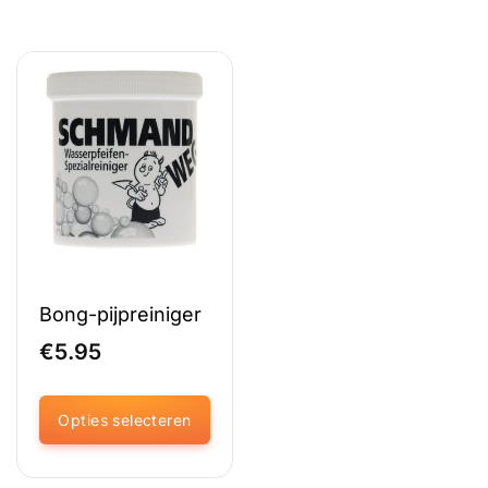
Bong-pijpreiniger
€
5.95
Opties selecteren
Dit
product