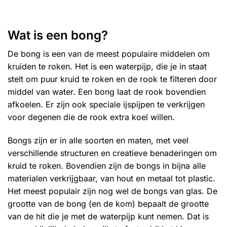
heeft
meerdere
variaties.
Wat is een bong?
Deze
optie
De bong is een van de meest populaire middelen om
kan
kruiden te roken. Het is een waterpijp, die je in staat
gekozen
stelt om puur kruid te roken en de rook te filteren door
worden
middel van water. Een bong laat de rook bovendien
op
de
afkoelen. Er zijn ook speciale ijspijpen te verkrijgen
productpagina
voor degenen die de rook extra koel willen.
Bongs zijn er in alle soorten en maten, met veel
verschillende structuren en creatieve benaderingen om
kruid te roken. Bovendien zijn de bongs in bijna alle
materialen verkrijgbaar, van hout en metaal tot plastic.
Het meest populair zijn nog wel de bongs van glas. De
grootte van de bong (en de kom) bepaalt de grootte
van de hit die je met de waterpijp kunt nemen. Dat is