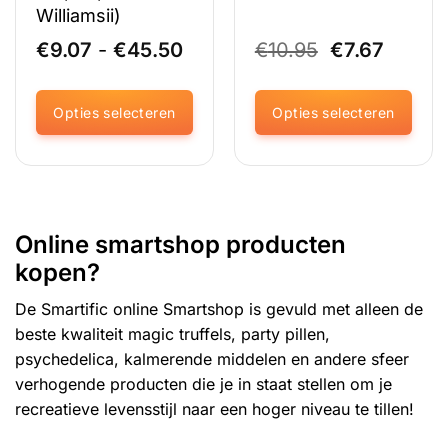
Williamsii)
Prijsklasse:
Oorspronkel
Huidig
€
9.07
-
€
45.50
€
10.95
€
7.67
€9.07
prijs
prijs
tot
was:
is:
€45.50
€10.95.
€7.67.
Opties selecteren
Opties selecteren
Dit
Dit
product
product
heeft
heeft
meerdere
meerdere
variaties.
variaties.
Online smartshop producten
Deze
Deze
kopen?
optie
optie
kan
kan
De Smartific online Smartshop is gevuld met alleen de
gekozen
gekozen
beste kwaliteit
magic truffels
, party pillen,
worden
worden
op
op
psychedelica, kalmerende middelen en andere sfeer
de
de
verhogende producten die je in staat stellen om je
productpagina
productpagina
recreatieve levensstijl naar een hoger niveau te tillen!