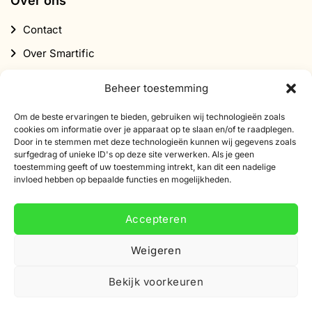
Over ons
Contact
Over Smartific
Partners
Beheer toestemming
Affiliate programma
Om de beste ervaringen te bieden, gebruiken wij technologieën zoals
Nieuwsbrief
cookies om informatie over je apparaat op te slaan en/of te raadplegen.
Door in te stemmen met deze technologieën kunnen wij gegevens zoals
Korting
surfgedrag of unieke ID's op deze site verwerken. Als je geen
toestemming geeft of uw toestemming intrekt, kan dit een nadelige
invloed hebben op bepaalde functies en mogelijkheden.
Accepteren
Abonneer je op onze nieuwsbrief
Weigeren
Schrijf je in voor onze nieuwsbrief en ontvang 10%
Bekijk voorkeuren
korting op je eerste bestelling.