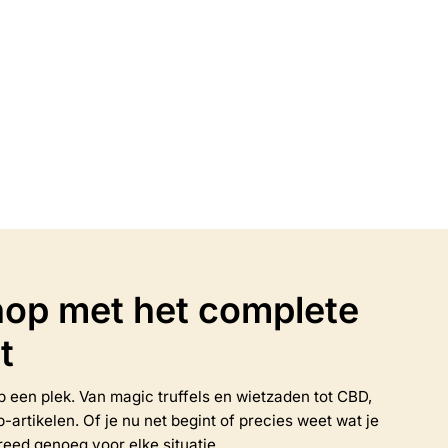
 Grinder
Acryl 5-delige Gele Grinder
€
6.95
n
Opties selecteren
Dit
product
heeft
meerdere
variaties.
Deze
optie
kan
op met het complete
gekozen
worden
t
op
de
productpagina
 op een plek. Van magic truffels en wietzaden tot CBD,
rtikelen. Of je nu net begint of precies weet wat je
reed genoeg voor elke situatie.