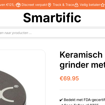
ven €125,-
Discreet verpakt
Track & Trace
Veilig betalen
Keramisch 
grinder me
€
69.95
✔️ Bedekt met FDA-gecerti