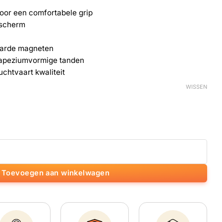
voor een comfortabele grip
 scherm
arde magneten
rapeziumvormige tanden
uchtvaart kwaliteit
WISSEN
-grinder met antiaanbaklaag aantal
Toevoegen aan winkelwagen