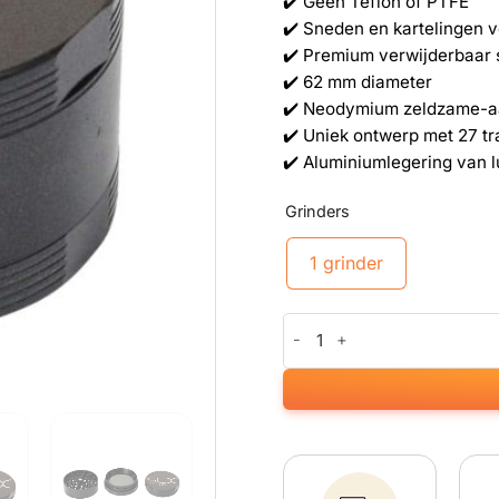
✔️ Geen Teflon of PTFE
✔️ Sneden en kartelingen 
✔️ Premium verwijderbaar
✔️ 62 mm diameter
✔️ Neodymium zeldzame-a
✔️ Uniek ontwerp met 27 t
✔️ Aluminiumlegering van l
Grinders
1 grinder
Keramisch gecoate zwarte SLX