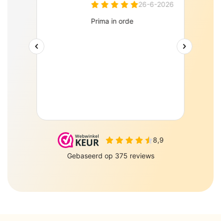
PePePe BV Sulky 6 J