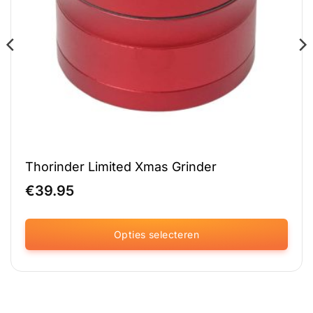
Thorinder Limited Xmas Grinder
€
39.95
Opties selecteren
Dit
product
heeft
meerdere