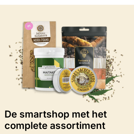
variaties.
Deze
optie
kan
gekozen
worden
op
de
productpagina
De smartshop met het
complete assortiment