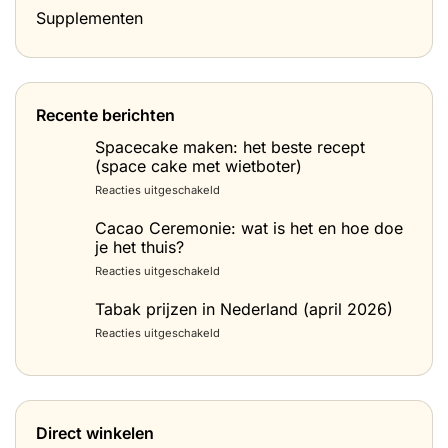
Supplementen
Recente berichten
Spacecake maken: het beste recept
(space cake met wietboter)
voor
Reacties uitgeschakeld
Spacecake
maken:
Cacao Ceremonie: wat is het en hoe doe
het
je het thuis?
beste
voor
Reacties uitgeschakeld
recept
Cacao
(space
Ceremonie:
Tabak prijzen in Nederland (april 2026)
cake
wat
met
voor
Reacties uitgeschakeld
is
wietboter)
Tabak
het
prijzen
en
in
hoe
Nederland
doe
(april
je
Direct winkelen
2026)
het