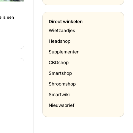
prijzen
hoe
in
doe
Nederland
je
e is een
(april
het
Direct winkelen
2026)
thuis?
Wietzaadjes
Headshop
Supplementen
CBDshop
Smartshop
Shroomshop
Smartwiki
Nieuwsbrief