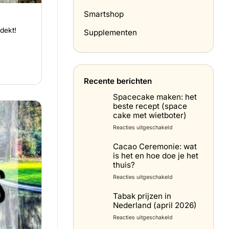
Smartshop
dekt!
Supplementen
Recente berichten
Spacecake maken: het
beste recept (space
cake met wietboter)
voor
Reacties uitgeschakeld
Spacecake
maken:
Cacao Ceremonie: wat
het
is het en hoe doe je het
beste
thuis?
recept
voor
Reacties uitgeschakeld
(space
Cacao
cake
Ceremonie:
Tabak prijzen in
met
wat
Nederland (april 2026)
wietboter)
is
voor
Reacties uitgeschakeld
het
Tabak
en