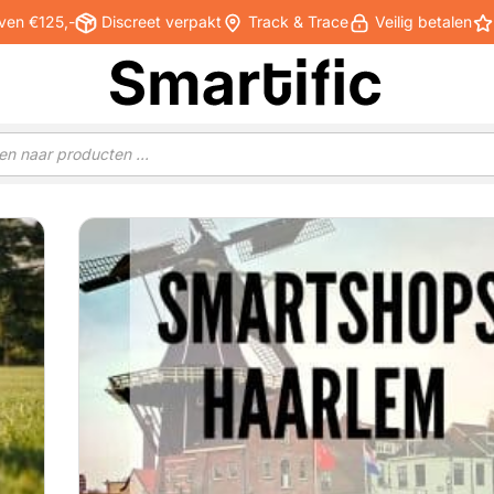
ven €125,-
Discreet verpakt
Track & Trace
Veilig betalen