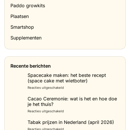
Paddo growkits
Plaatsen
Smartshop
Supplementen
Recente berichten
Spacecake maken: het beste recept
(space cake met wietboter)
voor
Reacties uitgeschakeld
Spacecake
maken:
Cacao Ceremonie: wat is het en hoe doe
het
je het thuis?
beste
voor
Reacties uitgeschakeld
recept
Cacao
(space
Ceremonie:
Tabak prijzen in Nederland (april 2026)
cake
wat
met
voor
Reacties uitgeschakeld