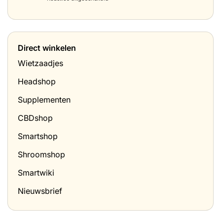
is
wietboter)
Tabak
het
prijzen
en
in
hoe
Nederland
doe
(april
je
Direct winkelen
2026)
het
thuis?
Wietzaadjes
Headshop
Supplementen
CBDshop
Smartshop
Shroomshop
Smartwiki
Nieuwsbrief