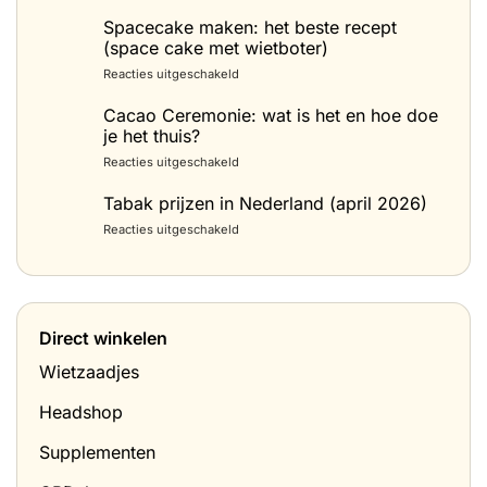
Spacecake maken: het beste recept
(space cake met wietboter)
voor
Reacties uitgeschakeld
Spacecake
maken:
Cacao Ceremonie: wat is het en hoe doe
het
je het thuis?
beste
voor
Reacties uitgeschakeld
recept
Cacao
(space
Ceremonie:
Tabak prijzen in Nederland (april 2026)
cake
wat
met
voor
Reacties uitgeschakeld
is
wietboter)
Tabak
het
prijzen
en
in
hoe
Nederland
doe
(april
je
Direct winkelen
2026)
het
thuis?
Wietzaadjes
Headshop
Supplementen