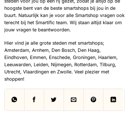
steden voor jou op een rij gezet, zodat je altijd op de
hoogste bent van de beste smartshops bij jou in de
buurt. Natuurlijk kan je voor alle Smartshop vragen ook
terecht bij het Smartific team. Wij staan altijd klaar om
jouw vragen te beantwoorden.
Hier vind je alle grote steden met smartshops;
Amsterdam
,
Arnhem
,
Den Bosch
,
Den Haag
,
Eindhoven
,
Emmen
,
Enschede
,
Groningen
,
Haarlem
,
Leeuwarden
,
Leiden
,
Nijmegen
,
Rotterdam
,
Tilburg
,
Utrecht
,
Vlaardingen
en
Zwolle
. Veel plezier met
shoppen!