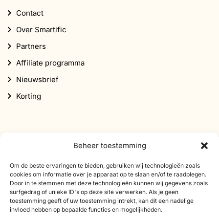
Contact
Over Smartific
Partners
Affiliate programma
Nieuwsbrief
Korting
Beheer toestemming
Abonneer je op onze nieuwsbrief
Om de beste ervaringen te bieden, gebruiken wij technologieën zoals
cookies om informatie over je apparaat op te slaan en/of te raadplegen.
Schrijf je in voor onze nieuwsbrief en ontvang 10%
Door in te stemmen met deze technologieën kunnen wij gegevens zoals
surfgedrag of unieke ID's op deze site verwerken. Als je geen
korting op je eerste bestelling.
toestemming geeft of uw toestemming intrekt, kan dit een nadelige
invloed hebben op bepaalde functies en mogelijkheden.
E-