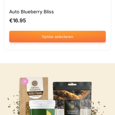
Auto Blueberry Bliss
€
16.95
Opties selecteren
Dit
product
heeft
meerdere
variaties.
Deze
optie
kan
gekozen
worden
op
de
productpagina