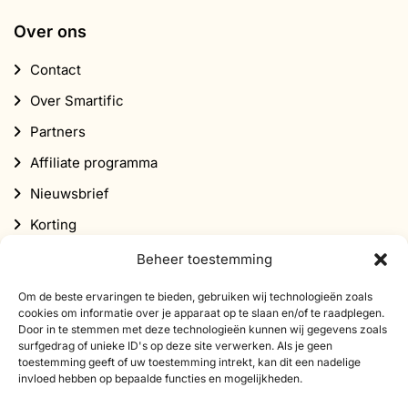
Over ons
Contact
Over Smartific
Partners
Affiliate programma
Nieuwsbrief
Korting
Beheer toestemming
Om de beste ervaringen te bieden, gebruiken wij technologieën zoals
cookies om informatie over je apparaat op te slaan en/of te raadplegen.
Door in te stemmen met deze technologieën kunnen wij gegevens zoals
surfgedrag of unieke ID's op deze site verwerken. Als je geen
Abonneer je op onze nieuwsbrief
toestemming geeft of uw toestemming intrekt, kan dit een nadelige
invloed hebben op bepaalde functies en mogelijkheden.
Schrijf je in voor onze nieuwsbrief en ontvang 10%