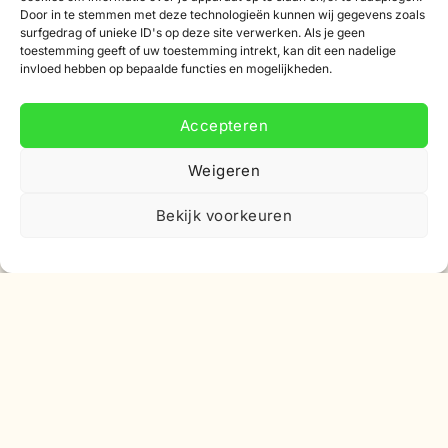
Door in te stemmen met deze technologieën kunnen wij gegevens zoals
Korting
surfgedrag of unieke ID's op deze site verwerken. Als je geen
toestemming geeft of uw toestemming intrekt, kan dit een nadelige
invloed hebben op bepaalde functies en mogelijkheden.
Accepteren
Abonneer je op onze nieuwsbrief
Weigeren
Schrijf je in voor onze nieuwsbrief en ontvang 10%
Bekijk voorkeuren
korting op je eerste bestelling.
E-
mailadres