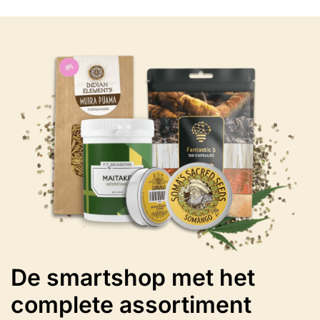
meerdere
variaties.
Deze
optie
kan
gekozen
worden
op
de
productpagina
De smartshop met het
complete assortiment