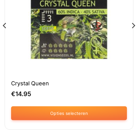
Crystal Queen
€
14.95
Opties selecteren
Dit
product
heeft