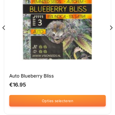
Auto Blueberry Bliss
€
16.95
Opties selecteren
Dit
product