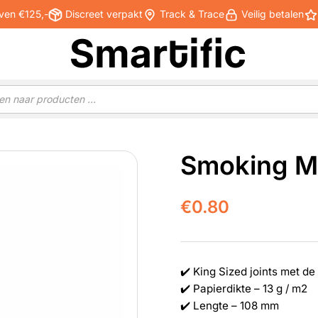
ven €125,-
Discreet verpakt
Track & Trace
Veilig betalen
Smoking Ma
€
0.80
✔️ King Sized joints met d
✔️ Papierdikte – 13 g / m2
✔️ Lengte – 108 mm