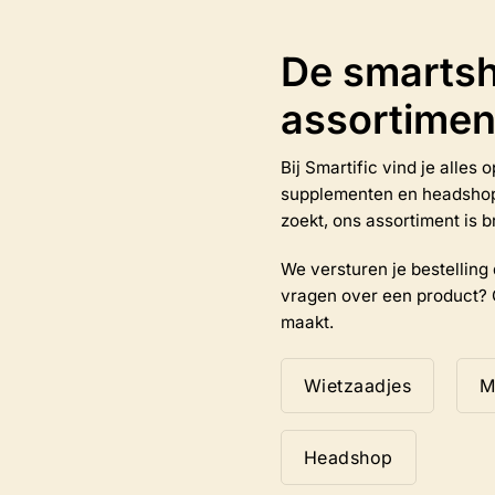
optie
kan
De smartsh
gekozen
worden
assortimen
op
de
productpagina
Bij Smartific vind je alles
na
supplementen en headshop-a
zoekt, ons assortiment is b
We versturen je bestelling d
vragen over een product? 
maakt.
Wietzaadjes
M
Headshop