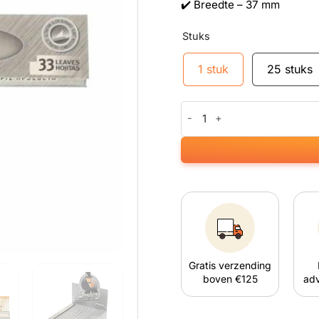
✔️ Breedte – 37 mm
Stuks
1 stuk
25 stuks
Smoking Master Zilver King Si
Gratis verzending
boven €125
adv