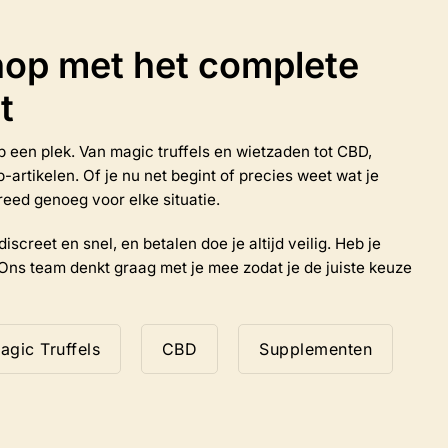
Deze
optie
op met het complete
kan
gekozen
t
worden
op
de
 op een plek. Van magic truffels en wietzaden tot CBD,
productpagina
rtikelen. Of je nu net begint of precies weet wat je
reed genoeg voor elke situatie.
iscreet en snel, en betalen doe je altijd veilig. Heb je
Ons team denkt graag met je mee zodat je de juiste keuze
agic Truffels
CBD
Supplementen