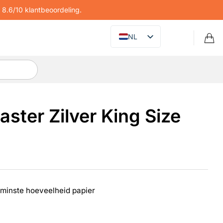
8.6/10 klantbeoordeling.
NL
ster Zilver King Size
e minste hoeveelheid papier