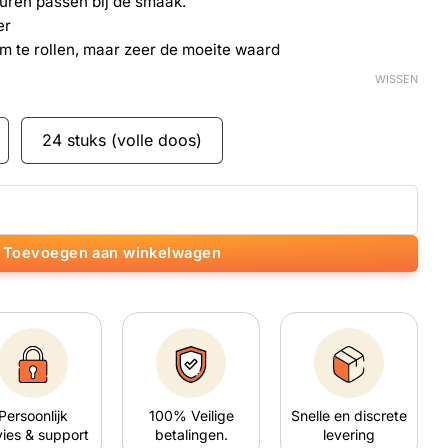
uren passen bij de smaak.
er
om te rollen, maar zeer de moeite waard
WISSEN
24 stuks (volle doos)
m smaak (Copy) aantal
Toevoegen aan winkelwagen
Persoonlijk
100% Veilige
Snelle en discrete
ies & support
betalingen.
levering