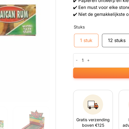
✔️ Papieren ontwerp en kle
✔️ Een must voor elke ston
✔️ Niet de gemakkelijkste 
Stuks
1 stuk
12 stuks
Vloeitjes met jamaicaanse ru
Gratis verzending
boven €125
adv