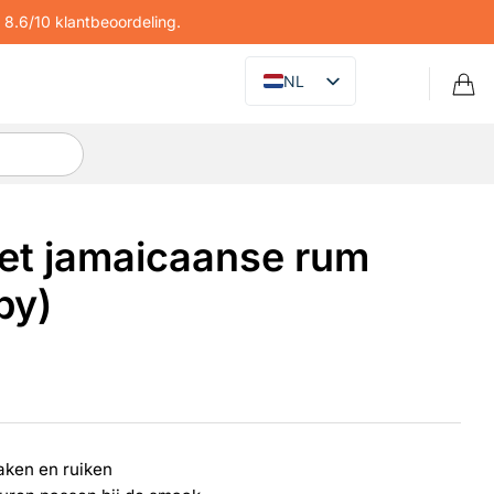
8.6/10 klantbeoordeling.
NL
met jamaicaanse rum
py)
maken en ruiken