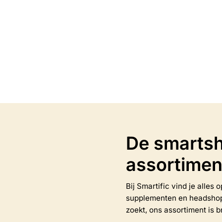
€
1.25
Opties selecteren
Opties selectere
Dit
product
heeft
meerdere
variaties.
Deze
optie
kan
De smartsh
gekozen
worden
assortimen
op
de
na
productpagina
Bij Smartific vind je alles
supplementen en headshop-a
zoekt, ons assortiment is b