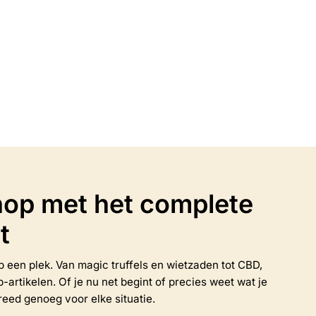
smaak
€
1.75
n
Opties selecteren
Dit
product
heeft
meerdere
variaties.
Deze
optie
op met het complete
kan
gekozen
t
worden
op
de
 op een plek. Van magic truffels en wietzaden tot CBD,
productpagina
rtikelen. Of je nu net begint of precies weet wat je
reed genoeg voor elke situatie.