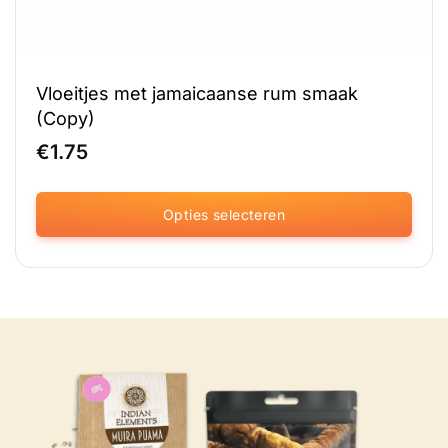
Vloeitjes met jamaicaanse rum smaak
(Copy)
€
1.75
Opties selecteren
Dit
product
heeft
meerdere
variaties.
Deze
optie
kan
gekozen
worden