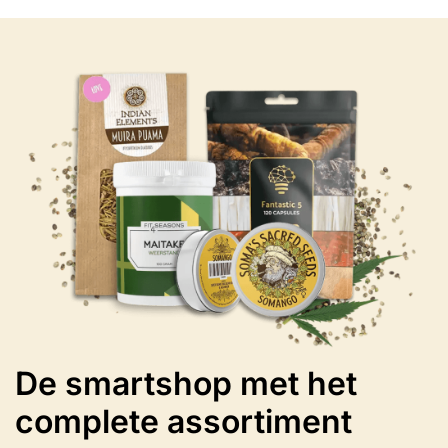
variaties.
Deze
optie
kan
gekozen
worden
op
de
productpagina
De smartshop met het
complete assortiment