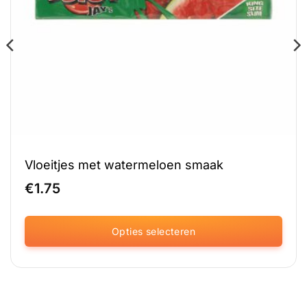
Vloeitjes met watermeloen smaak
€
1.75
Opties selecteren
Dit
product
heeft
meerdere