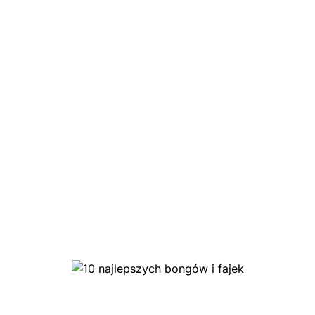
Top 5 CBD
10 najlepszych bongów i
fajek