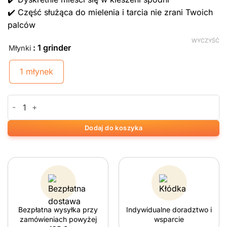
✔️ Część służąca do mielenia i tarcia nie zrani Twoich
palców
WYCZYŚĆ
: 1 grinder
Młynki
1 młynek
ilość Amsterdam XXX Creditcard Grinder
Dodaj do koszyka
Bezpłatna wysyłka przy
Indywidualne doradztwo i
zamówieniach powyżej
wsparcie