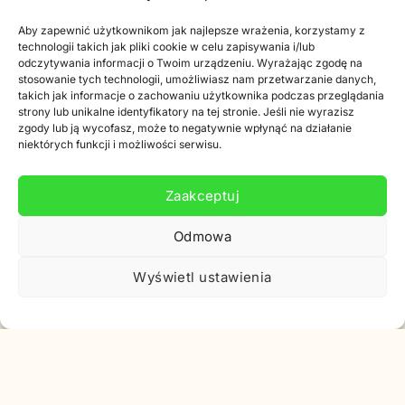
Biuletyn informacyjny
Aby zapewnić użytkownikom jak najlepsze wrażenia, korzystamy z
Zniżka
technologii takich jak pliki cookie w celu zapisywania i/lub
odczytywania informacji o Twoim urządzeniu. Wyrażając zgodę na
stosowanie tych technologii, umożliwiasz nam przetwarzanie danych,
takich jak informacje o zachowaniu użytkownika podczas przeglądania
strony lub unikalne identyfikatory na tej stronie. Jeśli nie wyrazisz
zgody lub ją wycofasz, może to negatywnie wpłynąć na działanie
niektórych funkcji i możliwości serwisu.
Zapisz się do naszego newslettera
Zaakceptuj
Zapisz się do naszego newslettera, a otrzymasz kod
rabatowy 10% na swoje pierwsze zamówienie.
Odmowa
Adres
Wyświetl ustawienia
e-
mail