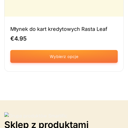
Młynek do kart kredytowych Rasta Leaf
€
4.95
Wybierz opcje
Ten
produkt
ma
wiele
wariantów.
Opcje
można
wybrać
na
stronie
Sklep z produktami
produktu