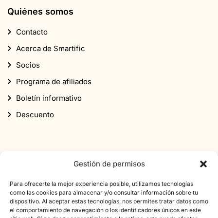
Quiénes somos
Contacto
Acerca de Smartific
Socios
Programa de afiliados
Boletín informativo
Descuento
Gestión de permisos
Suscríbete a nuestro boletín informativo
Para ofrecerte la mejor experiencia posible, utilizamos tecnologías
como las cookies para almacenar y/o consultar información sobre tu
Suscríbete a nuestro boletín de noticias y obtén un
dispositivo. Al aceptar estas tecnologías, nos permites tratar datos como
el comportamiento de navegación o los identificadores únicos en este
descuento de 10% en tu primer pedido.