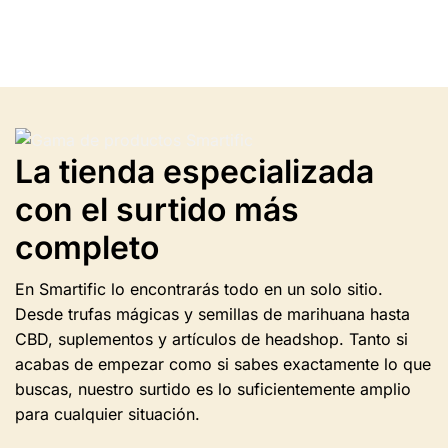
tiene
varias
variantes.
Las
opciones
se
pueden
seleccionar
La tienda especializada
en
la
con el surtido más
página
completo
del
producto.
En Smartific lo encontrarás todo en un solo sitio.
Desde trufas mágicas y semillas de marihuana hasta
CBD, suplementos y artículos de headshop. Tanto si
acabas de empezar como si sabes exactamente lo que
buscas, nuestro surtido es lo suficientemente amplio
para cualquier situación.