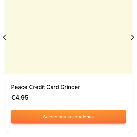
Peace Credit Card Grinder
€
4.95
Selecciona las opciones
Este
producto