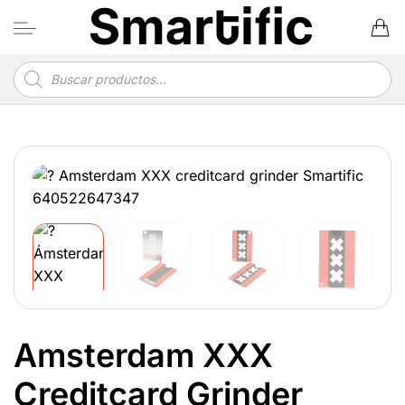
Saltar
al
contenido
Búsqueda
de
productos
Amsterdam XXX
Creditcard Grinder