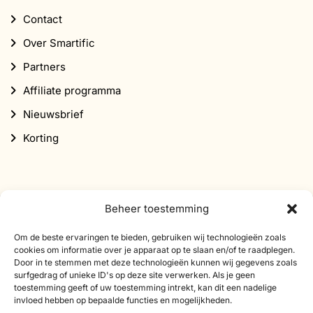
Contact
Over Smartific
Partners
Affiliate programma
Nieuwsbrief
Korting
Beheer toestemming
Abonneer je op onze nieuwsbrief
Om de beste ervaringen te bieden, gebruiken wij technologieën zoals
cookies om informatie over je apparaat op te slaan en/of te raadplegen.
Schrijf je in voor onze nieuwsbrief en ontvang 10%
Door in te stemmen met deze technologieën kunnen wij gegevens zoals
surfgedrag of unieke ID's op deze site verwerken. Als je geen
korting op je eerste bestelling.
toestemming geeft of uw toestemming intrekt, kan dit een nadelige
invloed hebben op bepaalde functies en mogelijkheden.
E-