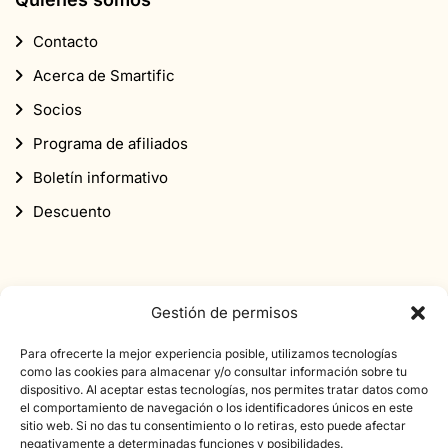
Contacto
Acerca de Smartific
Socios
Programa de afiliados
Boletín informativo
Descuento
Gestión de permisos
Suscríbete a nuestro boletín informativo
Para ofrecerte la mejor experiencia posible, utilizamos tecnologías
como las cookies para almacenar y/o consultar información sobre tu
Suscríbete a nuestro boletín de noticias y obtén un
dispositivo. Al aceptar estas tecnologías, nos permites tratar datos como
el comportamiento de navegación o los identificadores únicos en este
descuento de 10% en tu primer pedido.
sitio web. Si no das tu consentimiento o lo retiras, esto puede afectar
negativamente a determinadas funciones y posibilidades.