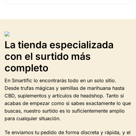
producto
tiene
varias
variantes.
Las
opciones
La tienda especializada
se
pueden
con el surtido más
seleccionar
en
completo
la
página
En Smartific lo encontrarás todo en un solo sitio.
del
producto.
Desde trufas mágicas y semillas de marihuana hasta
CBD, suplementos y artículos de headshop. Tanto si
acabas de empezar como si sabes exactamente lo que
buscas, nuestro surtido es lo suficientemente amplio
para cualquier situación.
Te enviamos tu pedido de forma discreta y rápida, y el