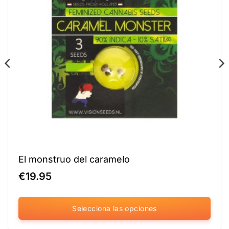
El monstruo del caramelo
€
19.95
Selecciona las opciones
Este