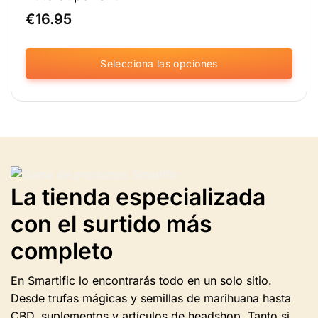
€
16.95
Selecciona las opciones
Este
producto
tiene
varias
variantes.
Las
opciones
La tienda especializada
se
pueden
con el surtido más
seleccionar
en
completo
la
página
En Smartific lo encontrarás todo en un solo sitio.
del
producto.
Desde trufas mágicas y semillas de marihuana hasta
CBD, suplementos y artículos de headshop. Tanto si