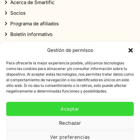
Acerca de Smartific
Socios
Programa de afiliados
Boletín informativo
Descuento
Gestión de permisos
Para ofrecerte la mejor experiencia posible, utilizamos tecnologías
como las cookies para almacenar y/o consultar información sobre tu
dispositivo. Al aceptar estas tecnologías, nos permites tratar datos como
el comportamiento de navegación o los identificadores únicos en este
sitio web. Si no das tu consentimiento o lo retiras, esto puede afectar
Suscríbete a nuestro boletín informativo
negativamente a determinadas funciones y posibilidades.
Suscríbete a nuestro boletín de noticias y obtén un
descuento de 10% en tu primer pedido.
Aceptar
Rechazar
Dirección
de
Ver preferencias
correo