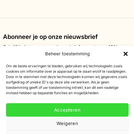
Abonneer je op onze nieuwsbrief
Schrijf je in voor onze nieuwsbrief en ontvang 10%
Beheer toestemming
korting op je eerste bestelling.
Om de beste ervaringen te bieden, gebruiken wij technologieën zoals
E-
cookies om informatie over je apparaat op te slaan en/of te raadplegen.
mailadres
Door in te stemmen met deze technologieën kunnen wij gegevens zoals
surfgedrag of unieke ID's op deze site verwerken. Als je geen
toestemming geeft of uw toestemming intrekt, kan dit een nadelige
invloed hebben op bepaalde functies en mogelijkheden.
Accepteren
Weigeren
De waardering van www.smartific.nl/ bij
WebwinkelKeur