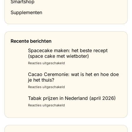
Smartshop
Supplementen
Recente berichten
Spacecake maken: het beste recept
(space cake met wietboter)
voor
Reacties uitgeschakeld
Spacecake
maken:
Cacao Ceremonie: wat is het en hoe doe
het
je het thuis?
beste
voor
Reacties uitgeschakeld
recept
Cacao
(space
Ceremonie:
Tabak prijzen in Nederland (april 2026)
cake
wat
met
voor
Reacties uitgeschakeld
is
wietboter)
Tabak
het
prijzen
en
in
hoe
Nederland
doe
(april
je