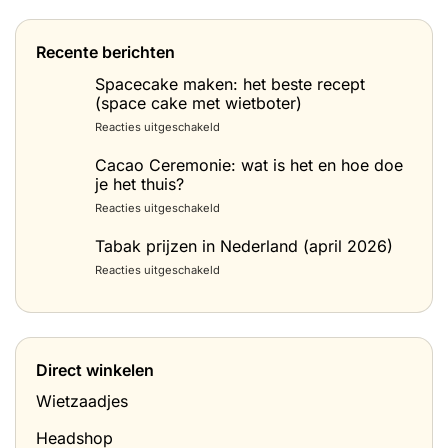
Recente berichten
Spacecake maken: het beste recept
(space cake met wietboter)
voor
Reacties uitgeschakeld
Spacecake
maken:
Cacao Ceremonie: wat is het en hoe doe
het
je het thuis?
beste
voor
Reacties uitgeschakeld
recept
Cacao
(space
Ceremonie:
Tabak prijzen in Nederland (april 2026)
cake
wat
met
voor
Reacties uitgeschakeld
is
wietboter)
Tabak
het
prijzen
en
in
hoe
Nederland
doe
(april
je
Direct winkelen
2026)
het
thuis?
Wietzaadjes
Headshop