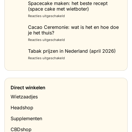
Spacecake maken: het beste recept
(space cake met wietboter)
voor
Reacties uitgeschakeld
Spacecake
maken:
Cacao Ceremonie: wat is het en hoe doe
het
je het thuis?
beste
voor
Reacties uitgeschakeld
recept
Cacao
(space
Ceremonie:
Tabak prijzen in Nederland (april 2026)
cake
wat
met
voor
Reacties uitgeschakeld
is
wietboter)
Tabak
het
prijzen
en
in
hoe
Nederland
doe
(april
je
Direct winkelen
2026)
het
thuis?
Wietzaadjes
Headshop
Supplementen
CBDshop