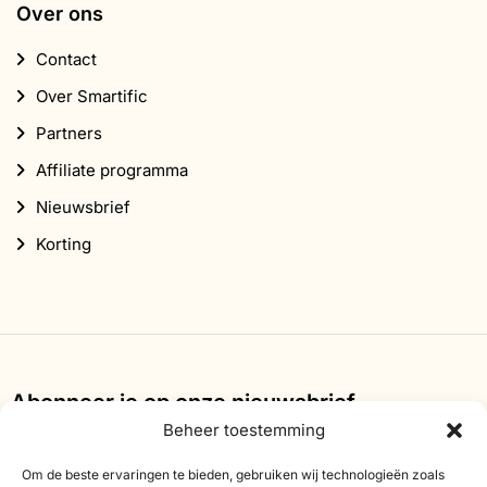
Over ons
Contact
Over Smartific
Partners
Affiliate programma
Nieuwsbrief
Korting
Abonneer je op onze nieuwsbrief
Beheer toestemming
Schrijf je in voor onze nieuwsbrief en ontvang 10%
korting op je eerste bestelling.
Om de beste ervaringen te bieden, gebruiken wij technologieën zoals