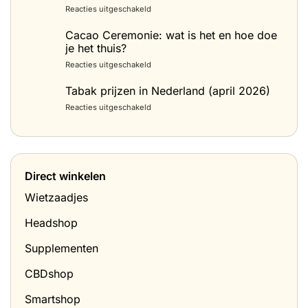
voor
Reacties uitgeschakeld
Spacecake
maken:
Cacao Ceremonie: wat is het en hoe doe
het
je het thuis?
beste
voor
Reacties uitgeschakeld
recept
Cacao
(space
Ceremonie:
Tabak prijzen in Nederland (april 2026)
cake
wat
met
voor
Reacties uitgeschakeld
is
wietboter)
Tabak
het
prijzen
en
in
hoe
Nederland
doe
(april
je
Direct winkelen
2026)
het
thuis?
Wietzaadjes
Headshop
Supplementen
CBDshop
Smartshop