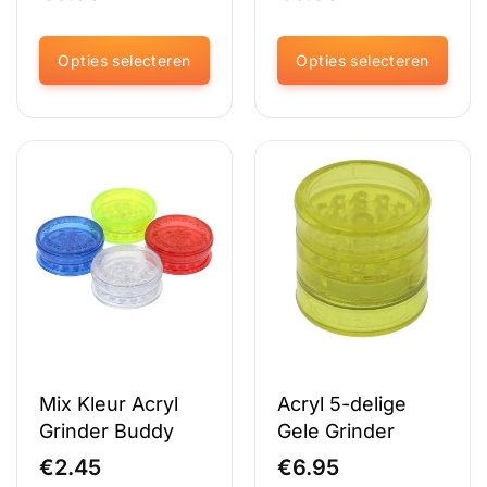
Opties selecteren
Opties selecteren
Dit
Dit
product
product
heeft
heeft
meerdere
meerdere
variaties.
variaties.
Deze
Deze
optie
optie
kan
kan
gekozen
gekozen
worden
worden
op
op
de
de
productpagina
productpagina
Mix Kleur Acryl
Acryl 5-delige
Grinder Buddy
Gele Grinder
€
2.45
€
6.95