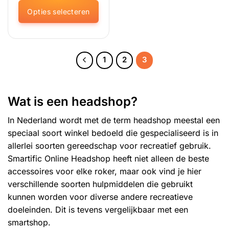
Opties selecteren
Dit
product
heeft
1
2
3
meerdere
variaties.
Deze
optie
Wat is een headshop?
kan
gekozen
In Nederland wordt met de term
headshop
meestal een
worden
speciaal soort winkel bedoeld die gespecialiseerd is in
op
allerlei soorten gereedschap voor recreatief gebruik.
de
productpagina
Smartific Online Headshop heeft niet alleen de beste
accessoires voor elke roker, maar ook vind je hier
verschillende soorten hulpmiddelen die gebruikt
kunnen worden voor diverse andere recreatieve
doeleinden. Dit is tevens vergelijkbaar met een
smartshop
.