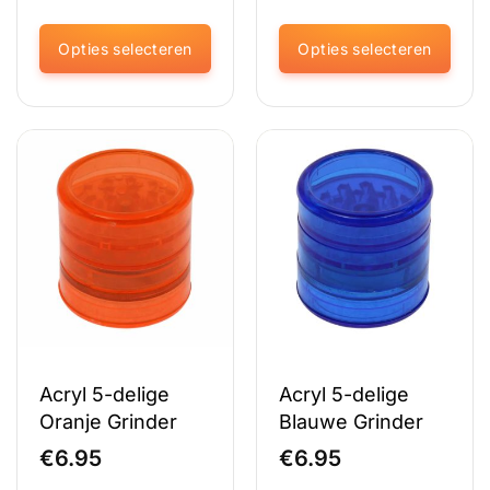
Opties selecteren
Opties selecteren
Dit
Dit
product
product
heeft
heeft
meerdere
meerdere
variaties.
variaties.
Deze
Deze
optie
optie
kan
kan
gekozen
gekozen
worden
worden
op
op
de
de
productpagina
productpagina
Acryl 5-delige
Acryl 5-delige
Oranje Grinder
Blauwe Grinder
€
6.95
€
6.95