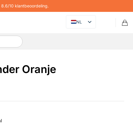
8.6/10 klantbeoordeling.
NL
nder Oranje
l