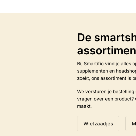
variaties.
Deze
optie
kan
gekozen
worden
De smartsh
op
de
assortimen
productpagina
Bij Smartific vind je alles
na
supplementen en headshop-a
zoekt, ons assortiment is b
We versturen je bestelling d
vragen over een product? 
maakt.
Wietzaadjes
M