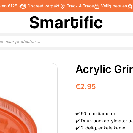
ven €125,-
Discreet verpakt
Track & Trace
Veilig betalen
Acrylic Gri
€
2.95
✔️ 60 mm diameter
✔️ Duurzaam acrylmateriaa
✔️ 2-delig, enkele kamer