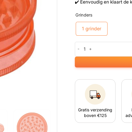
✔️ Eenvoudig en klaart de 
Grinders
1 grinder
Acrylic Grinder Oranje aantal
Gratis verzending
boven €125
adv