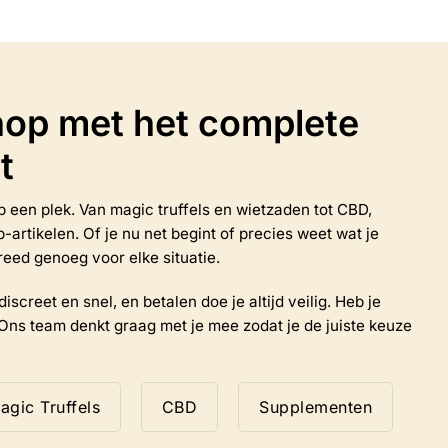
heeft
meerdere
variaties.
Deze
optie
op met het complete
kan
gekozen
t
worden
op
de
 op een plek. Van magic truffels en wietzaden tot CBD,
productpagina
rtikelen. Of je nu net begint of precies weet wat je
reed genoeg voor elke situatie.
iscreet en snel, en betalen doe je altijd veilig. Heb je
Ons team denkt graag met je mee zodat je de juiste keuze
agic Truffels
CBD
Supplementen