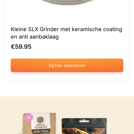
Kleine SLX Grinder met keramische coating
en anti aanbaklaag
€
59.95
Opties selecteren
Dit
product
heeft
meerdere
variaties.
Deze
optie
kan
gekozen
worden