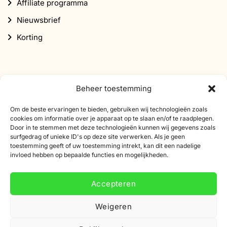
Affiliate programma
Nieuwsbrief
Korting
Beheer toestemming
Abonneer je op onze nieuwsbrief
Om de beste ervaringen te bieden, gebruiken wij technologieën zoals
cookies om informatie over je apparaat op te slaan en/of te raadplegen.
Schrijf je in voor onze nieuwsbrief en ontvang 10%
Door in te stemmen met deze technologieën kunnen wij gegevens zoals
surfgedrag of unieke ID's op deze site verwerken. Als je geen
korting op je eerste bestelling.
toestemming geeft of uw toestemming intrekt, kan dit een nadelige
invloed hebben op bepaalde functies en mogelijkheden.
E-
mailadres
Accepteren
Weigeren